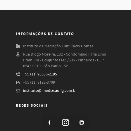
INFORMAÇÕES DE CONTATO
Instituto de Mediação Luiz Flávio Gomes
Rua Diogo Moreira, 132 - Condomínio Faria Lima
Premium - Conjuntos 605/606 - Pinheiros - CEP
05423-010 - São Paulo - SP
+55 (11) 98536-2195
+55 (11) 3192-3709
instituto@imediacaolfg.com.br
REDES SOCIAIS