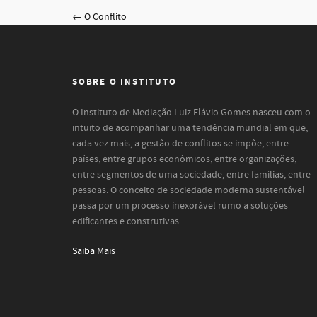
O Conflito
SOBRE O INSTITUTO
O Instituto de Mediação Luiz Flávio Gomes nasceu com o
intuito de acompanhar uma tendência mundial em que,
cada vez mais, a gestão de conflitos se impõe, entre
países, entre grupos econômicos, entre organizações,
entre segmentos de uma sociedade, entre famílias, entre
pessoas. O conceito de sociedade moderna sustentável
passa por um processo inexorável rumo a soluções
edificantes e construtivas.
Saiba Mais