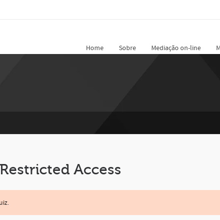
Home
Sobre
Mediação on-line
M
 Restricted Access
uiz.